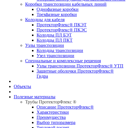
Коробки транспозиции кабельных линий
Однофазные коробки
Трехфазные коробки
Колодцы для кабеля
ПротекторФлекс® ПКЭТ
ПротекторФлекс® ПКЭС
Колодцы ПЛ БЭТ
Колодцы ПЛ ПКТ
Узлы транспозиции
Колодцы транспозиции
Узел транспозиции
Специальные и комплексные решения
Узлы транспозиции ПротекторФлекс® УТП
Защитные оболочки ПротекторФлекс®
Гидра
Объекты
Полезные материалы
Трубы ПротекторФлекс ®
Описание ПротекторФлекс®
Характеристики
Преимущества
Выбор типоразмера
Тепловой расчет