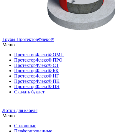
Трубы ПротекторФлекс®
Меню
ПротекторФлекс® ОМП
ПротекторФлекс® ПРО
ПротекторФлекс® СТ
ПротекторФлекс® БК
ПротекторФлекс® НГ
ПротекторФлекс® ПК
ПротекторФлекс® ПЭ
Скачать буклет
Лотки для кабеля
Меню
Сплошные
Перфорированные