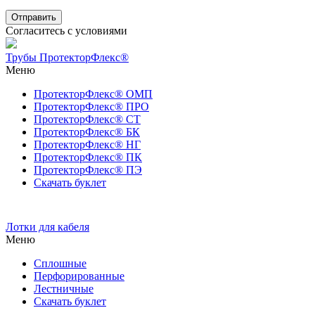
Согласитесь с условиями
Трубы ПротекторФлекс®
Меню
ПротекторФлекс® ОМП
ПротекторФлекс® ПРО
ПротекторФлекс® СТ
ПротекторФлекс® БК
ПротекторФлекс® НГ
ПротекторФлекс® ПК
ПротекторФлекс® ПЭ
Скачать буклет
Лотки для кабеля
Меню
Сплошные
Перфорированные
Лестничные
Скачать буклет