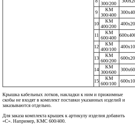
8
300x2
300/200
KM
9
300x4
300/400
KM
10
400x2
400/200
KM
11
600x40
600/400
KM
12
400x1
400/100
KM
13
600x2
600/200
KM
14
300x6
300/600
KM
15
600x1
600/100
Крышка кабельных лотков, накладки к ним и прижимные
скобы не входят в комплект поставки указанных изделий и
заказываются отдельно.
Для заказа комплекта крышек к артикулу изделия добавить
«С». Например, KMC 600/400.