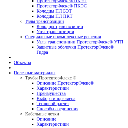
ПротекторФлекс® ПКЭТ
ПротекторФлекс® ПКЭС
Колодцы ПЛ БЭТ
Колодцы ПЛ ПКТ
Узлы транспозиции
Колодцы транспозиции
Узел транспозиции
Специальные и комплексные решения
Узлы транспозиции ПротекторФлекс® УТП
Защитные оболочки ПротекторФлекс®
Гидра
Объекты
Полезные материалы
Трубы ПротекторФлекс ®
Описание ПротекторФлекс®
Характеристики
Преимущества
Выбор типоразмера
Тепловой расчет
Способы соединения
Кабельные лотки
Описание
Характеристики