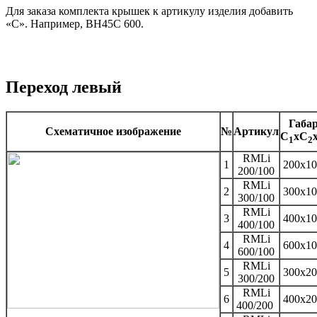
Для заказа комплекта крышек к артикулу изделия добавить
«С». Например, BH45C 600.
Переход левый
Габа
Схематичное изображение
№
Артикул
C
xC
1
2
RMLi
1
200x10
200/100
RMLi
2
300x10
300/100
RMLi
3
400x10
400/100
RMLi
4
600x10
600/100
RMLi
5
300x20
300/200
RMLi
6
400x20
400/200