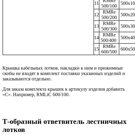
RMRe
11
500x10
500/100
RMRe
12
500x20
500/200
RMRe
13
500x30
500/300
RMRe
14
500x40
500/400
RMRe
15
600x50
600/500
Крышка кабельных лотков, накладки к ним и прижимные
скобы не входят в комплект поставки указанных изделий и
заказываются отдельно.
Для заказа комплекта крышек к артикулу изделия добавить
«С». Например, RMLiC 600/100.
Т-образный ответвитель лестничных
лотков