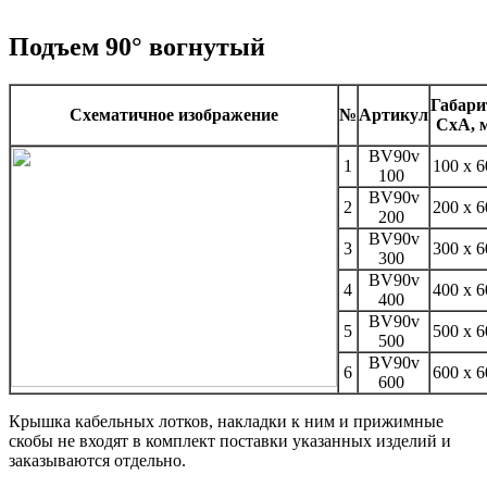
Подъем 90° вогнутый
Габар
Схематичное изображение
№
Артикул
CxA, 
BV90v
1
100 x 
100
BV90v
2
200 x 
200
BV90v
3
300 x 
300
BV90v
4
400 x 
400
BV90v
5
500 x 
500
BV90v
6
600 x 
600
Крышка кабельных лотков, накладки к ним и прижимные
скобы не входят в комплект поставки указанных изделий и
заказываются отдельно.