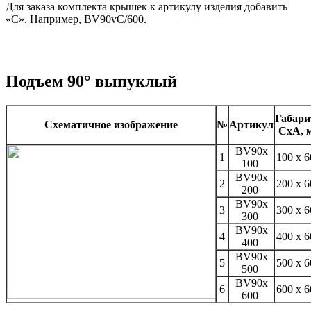
Для заказа комплекта крышек к артикулу изделия добавить
«С». Например, BV90vC/600.
Подъем 90° выпуклый
Габар
Схематичное изображение
№
Артикул
CxA, 
BV90x
1
100 x 
100
BV90x
2
200 x 
200
BV90x
3
300 x 
300
BV90x
4
400 x 
400
BV90x
5
500 x 
500
BV90x
6
600 x 
600