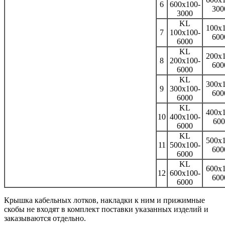
6
600x100-
30
3000
KL
100x1
7
100x100-
60
6000
KL
200x1
8
200x100-
60
6000
KL
300x1
9
300x100-
60
6000
KL
400x1
10
400x100-
600
6000
KL
500x1
11
500x100-
60
6000
KL
600x1
12
600x100-
60
6000
Крышка кабельных лотков, накладки к ним и прижимные
скобы не входят в комплект поставки указанных изделий и
заказываются отдельно.