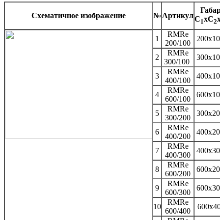
Габа
Схематичное изображение
№
Артикул
C
xC
1
2
RMRe
1
200x10
200/100
RMRe
2
300x10
300/100
RMRe
3
400x10
400/100
RMRe
4
600x10
600/100
RMRe
5
300x20
300/200
RMRe
6
400x20
400/200
RMRe
7
400x30
400/300
RMRe
8
600x20
600/200
RMRe
9
600x30
600/300
RMRe
10
600x4
600/400