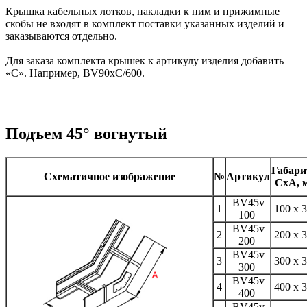
Крышка кабельных лотков, накладки к ним и прижимные
скобы не входят в комплект поставки указанных изделий и
заказываются отдельно.
Для заказа комплекта крышек к артикулу изделия добавить
«С». Например, BV90xC/600.
Подъем 45° вогнутый
Габар
Схематичное изображение
№
Артикул
CxA, 
BV45v
1
100 х 
100
BV45v
2
200 х 
200
BV45v
3
300 х 
300
BV45v
4
400 х 
400
BV45v