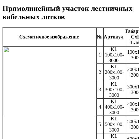
Прямолинейный участок лестничных
кабельных лотков
Габа
Схематичное изображение
№
Артикул
Сх
L, 
KL
100x1
1
100x100-
30
3000
KL
200x1
2
200x100-
30
3000
KL
300x1
3
300x100-
30
3000
KL
400x1
4
400x100-
30
3000
KL
500x1
5
500x100-
30
3000
KL
600x1