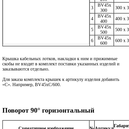
BV45x
3
300 х 
300
BV45x
4
400 х 
400
BV45x
5
500 х 
500
BV45x
6
600 х 
600
Крышка кабельных лотков, накладки к ним и прижимные
скобы не входят в комплект поставки указанных изделий и
заказываются отдельно.
Для заказа комплекта крышек к артикулу изделия добавить
«С». Например, BV45xC/600.
Поворот 90° горизонтальный
Габар
Схематичное изображение
№
Артикул