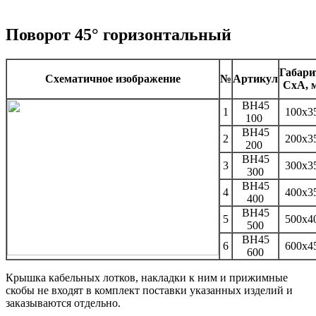
Поворот 45° горизонтальный
Габар
Схематичное изображение
№
Артикул
CxA, 
BH45
1
100х3
100
BH45
2
200х3
200
BH45
3
300х3
300
BH45
4
400х3
400
BH45
5
500х4
500
BH45
6
600х4
600
Крышка кабельных лотков, накладки к ним и прижимные
скобы не входят в комплект поставки указанных изделий и
заказываются отдельно.