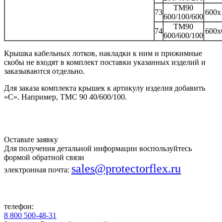
TM90
73
600x
600/100/600
TM90
74
600x
600/600/100
Крышка кабельных лотков, накладки к ним и прижимные
скобы не входят в комплект поставки указанных изделий и
заказываются отдельно.
Для заказа комплекта крышек к артикулу изделия добавить
«С». Например, TMC 90 40/600/100.
Оставьте заявку
Для получения детальной информации воспользуйтесь
формой обратной связи
sales@protectorflex.ru
электронная почта:
телефон:
8 800 500-48-31