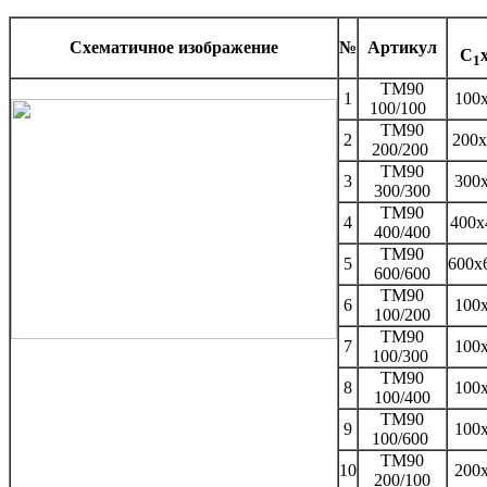
Схематичное изображение
№
Артикул
C
1
TM90
1
100
100/100
TM90
2
200
200/200
TM90
3
300
300/300
TM90
4
400x
400/400
TM90
5
600x
600/600
TM90
6
100
100/200
TM90
7
100
100/300
TM90
8
100
100/400
TM90
9
100
100/600
TM90
10
200
200/100