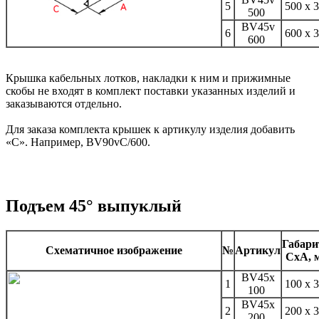
5
500 х 
500
BV45v
6
600 х 
600
Крышка кабельных лотков, накладки к ним и прижимные
скобы не входят в комплект поставки указанных изделий и
заказываются отдельно.
Для заказа комплекта крышек к артикулу изделия добавить
«С». Например, BV90vC/600.
Подъем 45° выпуклый
Габар
Схематичное изображение
№
Артикул
CxA, 
BV45x
1
100 х 
100
BV45x
2
200 х 
200