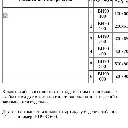
CxA, 
BH90
1
100x6
100
BH90
2
200x6
200
BH90
3
300x6
300
BH90
4
400x7
400
BH90
5
500x8
500
BH90
6
600x9
600
Крышка кабельных лотков, накладки к ним и прижимные
скобы не входят в комплект поставки указанных изделий и
заказываются отдельно.
Для заказа комплекта крышек к артикулу изделия добавить
«С». Например, BH90C 600.