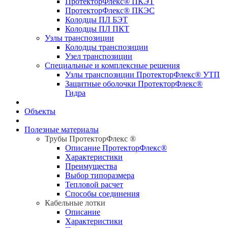
ПротекторФлекс® ПКЭТ
ПротекторФлекс® ПКЭС
Колодцы ПЛ БЭТ
Колодцы ПЛ ПКТ
Узлы транспозиции
Колодцы транспозиции
Узел транспозиции
Специальные и комплексные решения
Узлы транспозиции ПротекторФлекс® УТП
Защитные оболочки ПротекторФлекс®
Гидра
Объекты
Полезные материалы
Трубы ПротекторФлекс ®
Описание ПротекторФлекс®
Характеристики
Преимущества
Выбор типоразмера
Тепловой расчет
Способы соединения
Кабельные лотки
Описание
Характеристики