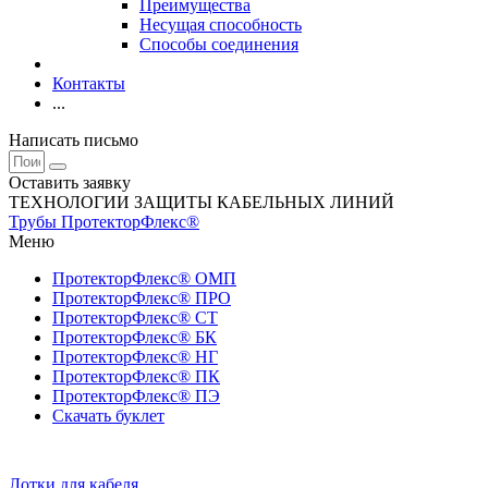
Преимущества
Несущая способность
Способы соединения
Контакты
...
Написать письмо
Оставить заявку
ТЕХНОЛОГИИ ЗАЩИТЫ КАБЕЛЬНЫХ ЛИНИЙ
Трубы ПротекторФлекс®
Меню
ПротекторФлекс® ОМП
ПротекторФлекс® ПРО
ПротекторФлекс® СТ
ПротекторФлекс® БК
ПротекторФлекс® НГ
ПротекторФлекс® ПК
ПротекторФлекс® ПЭ
Скачать буклет
Лотки для кабеля