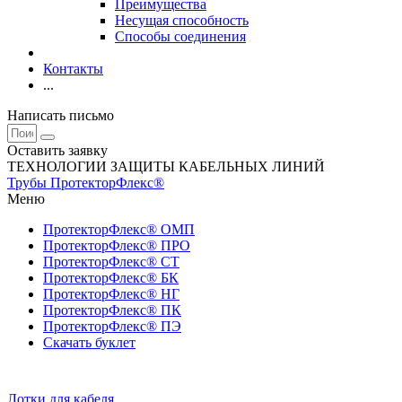
Преимущества
Несущая способность
Способы соединения
Контакты
...
Написать письмо
Оставить заявку
ТЕХНОЛОГИИ ЗАЩИТЫ КАБЕЛЬНЫХ ЛИНИЙ
Трубы ПротекторФлекс®
Меню
ПротекторФлекс® ОМП
ПротекторФлекс® ПРО
ПротекторФлекс® СТ
ПротекторФлекс® БК
ПротекторФлекс® НГ
ПротекторФлекс® ПК
ПротекторФлекс® ПЭ
Скачать буклет
Лотки для кабеля