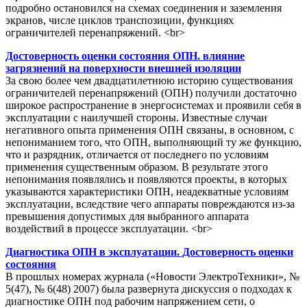
подробно остановился на схемах соединения и заземления
экранов, числе циклов транспозиции, функциях
ограничителей перенапряжений. <br>
Достоверность оценки состояния ОПН. влияние
загрязнений на поверхности внешней изоляции
За свою более чем двадцатилетнюю историю существования
ограничителей перенапряжений (ОПН) получили достаточно
широкое распространение в энергосистемах и проявили себя в
эксплуатации с наилучшей стороны. Известные случаи
негативного опыта применения ОПН связаны, в основном, с
непониманием того, что ОПН, выполняющий ту же функцию,
что и разрядник, отличается от последнего по условиям
применения существенным образом. В результате этого
непонимания появлялись и появляются проекты, в которых
указываются характеристики ОПН, неадекватные условиям
эксплуатации, вследствие чего аппараты повреждаются из-за
превышения допустимых для выбранного аппарата
воздействий в процессе эксплуатации. <br>
Диагностика ОПН в эксплуатации. Достоверность оценки
состояния
В прошлых номерах журнала («Новости ЭлектроТехники», №
5(47), № 6(48) 2007) была развернута дискуссия о подходах к
диагностике ОПН под рабочим напряжением сети, о