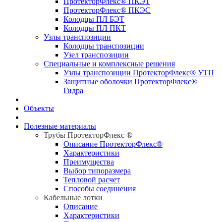
ПротекторФлекс® ПКЭТ
ПротекторФлекс® ПКЭС
Колодцы ПЛ БЭТ
Колодцы ПЛ ПКТ
Узлы транспозиции
Колодцы транспозиции
Узел транспозиции
Специальные и комплексные решения
Узлы транспозиции ПротекторФлекс® УТП
Защитные оболочки ПротекторФлекс®
Гидра
Объекты
Полезные материалы
Трубы ПротекторФлекс ®
Описание ПротекторФлекс®
Характеристики
Преимущества
Выбор типоразмера
Тепловой расчет
Способы соединения
Кабельные лотки
Описание
Характеристики