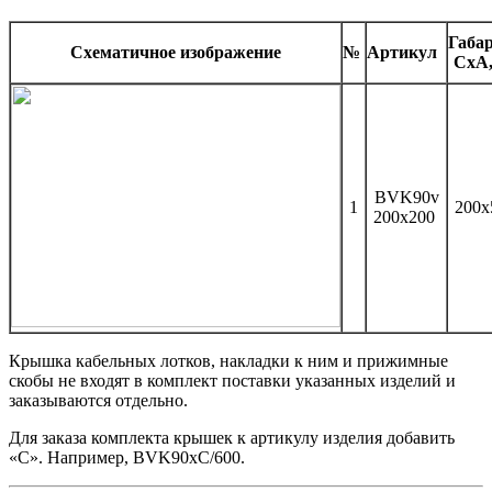
Габа
Схематичное изображение
№
Артикул
CхA
BVK90v
1
200
200x200
Крышка кабельных лотков, накладки к ним и прижимные
скобы не входят в комплект поставки указанных изделий и
заказываются отдельно.
Для заказа комплекта крышек к артикулу изделия добавить
«С». Например, BVK90хC/600.