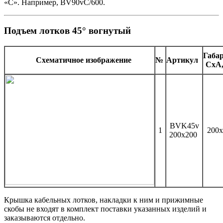
«С». Например, BV90vC/600.
Подъем лотков 45° вогнутый
Габа
Схематичное изображение
№
Артикул
CхA
BVK45v
1
200x
200x200
Крышка кабельных лотков, накладки к ним и прижимные
скобы не входят в комплект поставки указанных изделий и
заказываются отдельно.