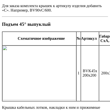
Для заказа комплекта крышек к артикулу изделия добавить
«С». Например, BV90vC/600.
Подъем 45° выпуклый
Габа
Схематичное изображение
№
Артикул
CхA,
BVK45x
1
200x
200x200
Крышка кабельных лотков, накладки к ним и прижимные