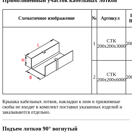
Прямолинейный участок кабельных лотков
Схематичное изображение
№
Артикул
В
CTK
1
20
200x200x3000
CTK
2
20
200x200x6000
Крышка кабельных лотков, накладки к ним и прижимные
скобы не входят в комплект поставки указанных изделий и
заказываются отдельно.
Подъем лотков 90° вогнутый