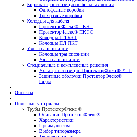
Коробки транспозиции кабельных линий
Однофазные коробки
Трехфазные коробки
Колодцы для кабеля
ПротекторФлекс® ПКЭТ
ПротекторФлекс® ПКЭС
Колодцы ПЛ БЭТ
Колодцы ПЛ ПКТ
Узлы транспозиции
Колодцы транспозиции
Узел транспозиции
Специальные и комплексные решения
Узлы транспозиции ПротекторФлекс® УТП
Защитные оболочки ПротекторФлекс®
Гидра
Объекты
Полезные материалы
Трубы ПротекторФлекс ®
Описание ПротекторФлекс®
Характеристики
Преимущества
Выбор типоразмера
Тепловой расчет