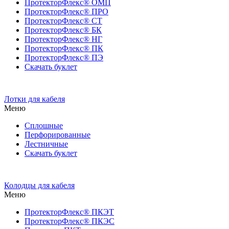
ПротекторФлекс® ОМП
ПротекторФлекс® ПРО
ПротекторФлекс® СТ
ПротекторФлекс® БК
ПротекторФлекс® НГ
ПротекторФлекс® ПК
ПротекторФлекс® ПЭ
Скачать буклет
Лотки для кабеля
Меню
Сплошные
Перфорированные
Лестничные
Скачать буклет
Колодцы для кабеля
Меню
ПротекторФлекс® ПКЭТ
ПротекторФлекс® ПКЭС