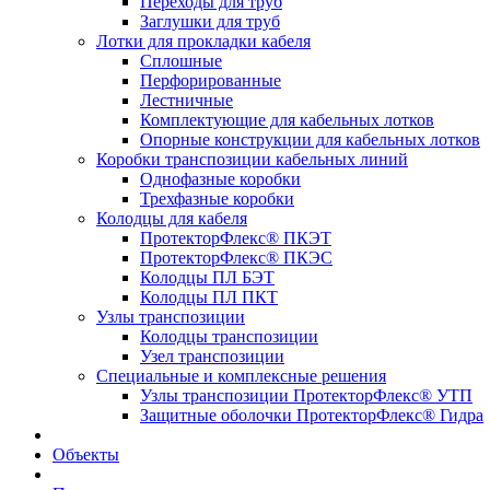
Переходы для труб
Заглушки для труб
Лотки для прокладки кабеля
Сплошные
Перфорированные
Лестничные
Комплектующие для кабельных лотков
Опорные конструкции для кабельных лотков
Коробки транспозиции кабельных линий
Однофазные коробки
Трехфазные коробки
Колодцы для кабеля
ПротекторФлекс® ПКЭТ
ПротекторФлекс® ПКЭС
Колодцы ПЛ БЭТ
Колодцы ПЛ ПКТ
Узлы транспозиции
Колодцы транспозиции
Узел транспозиции
Специальные и комплексные решения
Узлы транспозиции ПротекторФлекс® УТП
Защитные оболочки ПротекторФлекс® Гидра
Объекты