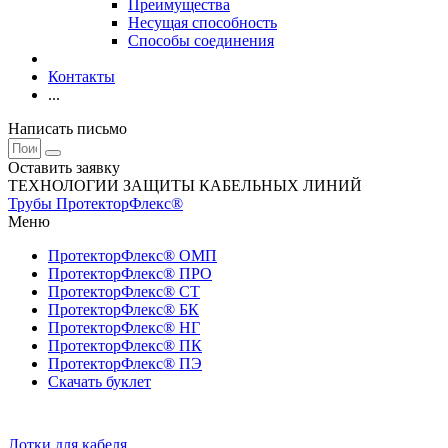
Преимущества
Несущая способность
Способы соединения
Контакты
...
Написать письмо
Оставить заявку
ТЕХНОЛОГИИ ЗАЩИТЫ КАБЕЛЬНЫХ ЛИНИЙ
Трубы ПротекторФлекс®
Меню
ПротекторФлекс® ОМП
ПротекторФлекс® ПРО
ПротекторФлекс® СТ
ПротекторФлекс® БК
ПротекторФлекс® НГ
ПротекторФлекс® ПК
ПротекторФлекс® ПЭ
Скачать буклет
Лотки для кабеля