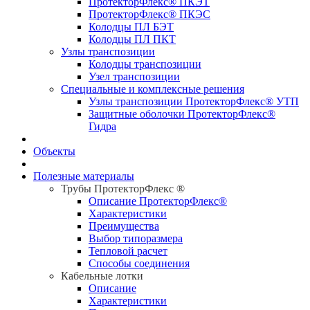
ПротекторФлекс® ПКЭТ
ПротекторФлекс® ПКЭС
Колодцы ПЛ БЭТ
Колодцы ПЛ ПКТ
Узлы транспозиции
Колодцы транспозиции
Узел транспозиции
Специальные и комплексные решения
Узлы транспозиции ПротекторФлекс® УТП
Защитные оболочки ПротекторФлекс®
Гидра
Объекты
Полезные материалы
Трубы ПротекторФлекс ®
Описание ПротекторФлекс®
Характеристики
Преимущества
Выбор типоразмера
Тепловой расчет
Способы соединения
Кабельные лотки
Описание
Характеристики