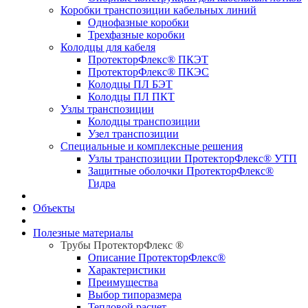
Коробки транспозиции кабельных линий
Однофазные коробки
Трехфазные коробки
Колодцы для кабеля
ПротекторФлекс® ПКЭТ
ПротекторФлекс® ПКЭС
Колодцы ПЛ БЭТ
Колодцы ПЛ ПКТ
Узлы транспозиции
Колодцы транспозиции
Узел транспозиции
Специальные и комплексные решения
Узлы транспозиции ПротекторФлекс® УТП
Защитные оболочки ПротекторФлекс®
Гидра
Объекты
Полезные материалы
Трубы ПротекторФлекс ®
Описание ПротекторФлекс®
Характеристики
Преимущества
Выбор типоразмера
Тепловой расчет