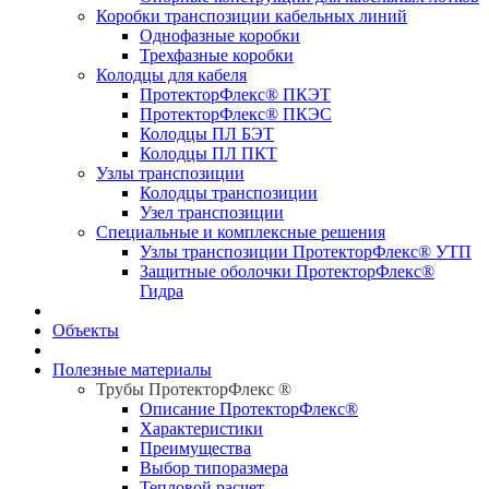
Коробки транспозиции кабельных линий
Однофазные коробки
Трехфазные коробки
Колодцы для кабеля
ПротекторФлекс® ПКЭТ
ПротекторФлекс® ПКЭС
Колодцы ПЛ БЭТ
Колодцы ПЛ ПКТ
Узлы транспозиции
Колодцы транспозиции
Узел транспозиции
Специальные и комплексные решения
Узлы транспозиции ПротекторФлекс® УТП
Защитные оболочки ПротекторФлекс®
Гидра
Объекты
Полезные материалы
Трубы ПротекторФлекс ®
Описание ПротекторФлекс®
Характеристики
Преимущества
Выбор типоразмера
Тепловой расчет