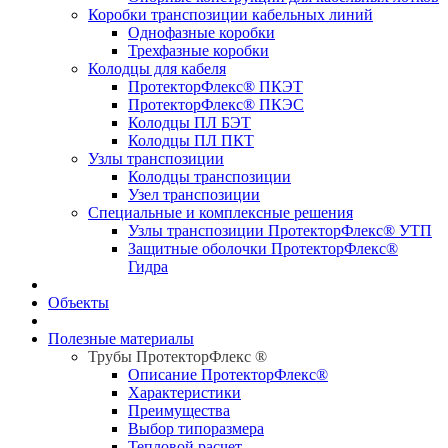
Коробки транспозиции кабельных линий
Однофазные коробки
Трехфазные коробки
Колодцы для кабеля
ПротекторФлекс® ПКЭТ
ПротекторФлекс® ПКЭС
Колодцы ПЛ БЭТ
Колодцы ПЛ ПКТ
Узлы транспозиции
Колодцы транспозиции
Узел транспозиции
Специальные и комплексные решения
Узлы транспозиции ПротекторФлекс® УТП
Защитные оболочки ПротекторФлекс®
Гидра
Объекты
Полезные материалы
Трубы ПротекторФлекс ®
Описание ПротекторФлекс®
Характеристики
Преимущества
Выбор типоразмера
Тепловой расчет