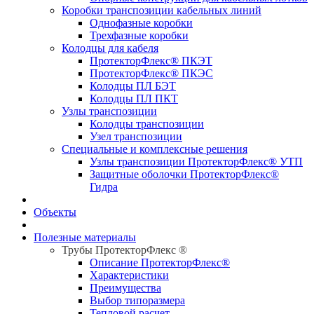
Коробки транспозиции кабельных линий
Однофазные коробки
Трехфазные коробки
Колодцы для кабеля
ПротекторФлекс® ПКЭТ
ПротекторФлекс® ПКЭС
Колодцы ПЛ БЭТ
Колодцы ПЛ ПКТ
Узлы транспозиции
Колодцы транспозиции
Узел транспозиции
Специальные и комплексные решения
Узлы транспозиции ПротекторФлекс® УТП
Защитные оболочки ПротекторФлекс®
Гидра
Объекты
Полезные материалы
Трубы ПротекторФлекс ®
Описание ПротекторФлекс®
Характеристики
Преимущества
Выбор типоразмера
Тепловой расчет