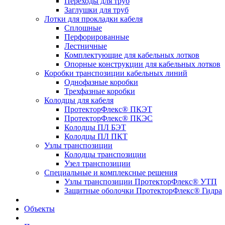
Переходы для труб
Заглушки для труб
Лотки для прокладки кабеля
Сплошные
Перфорированные
Лестничные
Комплектующие для кабельных лотков
Опорные конструкции для кабельных лотков
Коробки транспозиции кабельных линий
Однофазные коробки
Трехфазные коробки
Колодцы для кабеля
ПротекторФлекс® ПКЭТ
ПротекторФлекс® ПКЭС
Колодцы ПЛ БЭТ
Колодцы ПЛ ПКТ
Узлы транспозиции
Колодцы транспозиции
Узел транспозиции
Специальные и комплексные решения
Узлы транспозиции ПротекторФлекс® УТП
Защитные оболочки ПротекторФлекс® Гидра
Объекты