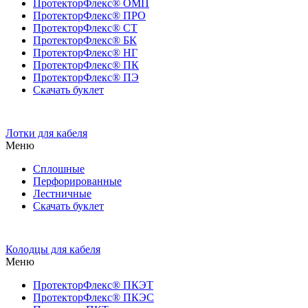
ПротекторФлекс® ОМП
ПротекторФлекс® ПРО
ПротекторФлекс® СТ
ПротекторФлекс® БК
ПротекторФлекс® НГ
ПротекторФлекс® ПК
ПротекторФлекс® ПЭ
Скачать буклет
Лотки для кабеля
Меню
Сплошные
Перфорированные
Лестничные
Скачать буклет
Колодцы для кабеля
Меню
ПротекторФлекс® ПКЭТ
ПротекторФлекс® ПКЭС