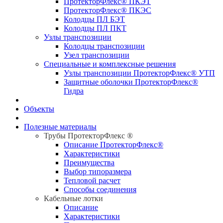
ПротекторФлекс® ПКЭТ
ПротекторФлекс® ПКЭС
Колодцы ПЛ БЭТ
Колодцы ПЛ ПКТ
Узлы транспозиции
Колодцы транспозиции
Узел транспозиции
Специальные и комплексные решения
Узлы транспозиции ПротекторФлекс® УТП
Защитные оболочки ПротекторФлекс®
Гидра
Объекты
Полезные материалы
Трубы ПротекторФлекс ®
Описание ПротекторФлекс®
Характеристики
Преимущества
Выбор типоразмера
Тепловой расчет
Способы соединения
Кабельные лотки
Описание
Характеристики