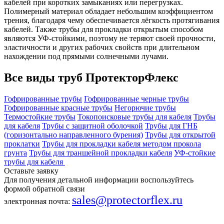
кабелей при коротких замыканиях или перегрузках.
Полимерный материал обладает небольшим коэффициентом
трения, благодаря чему обеспечивается лёгкость протягивания
кабелей. Также трубы для прокладки открытым способом
являются УФ-стойкими, поэтому не теряют своей прочности,
эластичности и других рабочих свойств при длительном
нахождении под прямыми солнечными лучами.
Все виды труб ПротекторФлекс
Гофрированные трубы
Гофрированные черные трубы
Гофрированные красные трубы
Негорючие трубы
Термостойкие трубы
Токопоисковые трубы для кабеля
Трубы
для кабеля
Трубы с защитной оболочкой
Трубы для ГНБ
(горизонтально направленного бурения)
Трубы для открытой
проклатки
Трубы для прокладки кабеля методом прокола
грунта
Трубы для траншейной прокладки кабеля
УФ-стойкие
трубы для кабеля
Оставьте заявку
Для получения детальной информации воспользуйтесь
формой обратной связи
sales@protectorflex.ru
электронная почта: