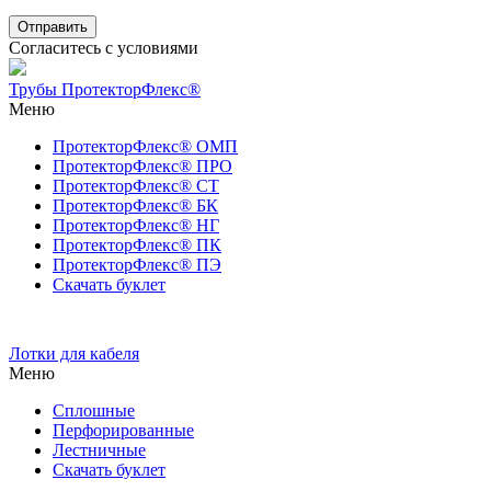
Согласитесь с условиями
Трубы ПротекторФлекс®
Меню
ПротекторФлекс® ОМП
ПротекторФлекс® ПРО
ПротекторФлекс® СТ
ПротекторФлекс® БК
ПротекторФлекс® НГ
ПротекторФлекс® ПК
ПротекторФлекс® ПЭ
Скачать буклет
Лотки для кабеля
Меню
Сплошные
Перфорированные
Лестничные
Скачать буклет