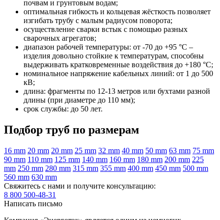
почвам и грунтовым водам;
оптимальная гибкость и кольцевая жёсткость позволяет
изгибать трубу с малым радиусом поворота;
осуществление сварки встык с помощью разных
сварочных агрегатов;
диапазон рабочей температуры: от -70 до +95 °С –
изделия довольно стойкие к температурам, способны
выдерживать кратковременные воздействия до +180 °С;
номинальное напряжение кабельных линий: от 1 до 500
кВ;
длина: фрагменты по 12-13 метров или бухтами разной
длины (при диаметре до 110 мм);
срок службы: до 50 лет.
Подбор труб по размерам
16 mm
20 mm
20 mm
25 mm
32 mm
40 mm
50 mm
63 mm
75 mm
90 mm
110 mm
125 mm
140 mm
160 mm
180 mm
200 mm
225
mm
250 mm
280 mm
315 mm
355 mm
400 mm
450 mm
500 mm
560 mm
630 mm
Свяжитесь с нами и получите консультацию:
8 800 500-48-31
Написать письмо