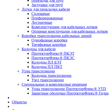
Переходы для труб
Заглушки для труб
Лотки для прокладки кабеля
Сплошные
Перфорированные
Лестничные
Комплектующие для кабельных лотков
Опорные конструкции для кабельных лотков
Коробки транспозиции кабельных линий
Однофазные коробки
Трехфазные коробки
Колодцы для кабеля
ПротекторФлекс® ПКЭТ
ПротекторФлекс® ПКЭС
Колодцы ПЛ БЭТ
Колодцы ПЛ ПКТ
Узлы транспозиции
Колодцы транспозиции
Узел транспозиции
Специальные и комплексные решения
Узлы транспозиции ПротекторФлекс® УТП
Защитные оболочки ПротекторФлекс® Гидра
Объекты