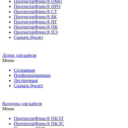
ПротекторФлекс® ОМП
ПротекторФлекс® ПРО
ПротекторФлекс® СТ
ПротекторФлекс® БК
ПротекторФлекс® НГ
ПротекторФлекс® ПК
ПротекторФлекс® ПЭ
Скачать буклет
Лотки для кабеля
Меню
Сплошные
Перфорированные
Лестничные
Скачать буклет
Колодцы для кабеля
Меню
ПротекторФлекс® ПКЭТ
ПротекторФлекс® ПКЭС